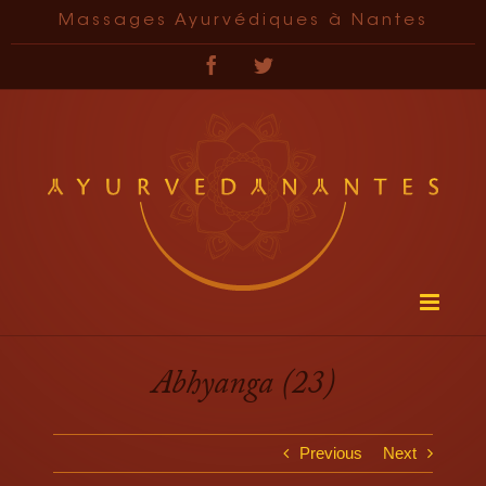
Passer
Massages Ayurvédiques à Nantes
au
contenu
Facebook
Twitter
Abhyanga (23)
Previous
Next