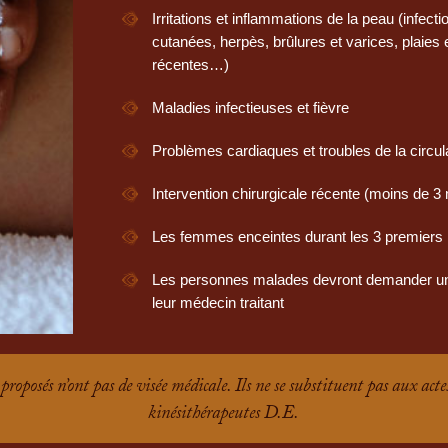
Irritations et inflammations de la peau (infecti
cutanées, herpès, brûlures et varices, plaies e
récentes…)
Maladies infectieuses et fièvre
Problèmes cardiaques et troubles de la circul
Intervention chirurgicale récente (moins de 3
Les femmes enceintes durant les 3 premiers
Les personnes malades devront demander un 
leur médecin traitant
proposés n’ont pas de visée médicale. Ils ne se substituent pas aux acte
kinésithérapeutes D.E.