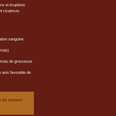
ons et éruptions
t cicatrices
ation sanguine
 mois)
 mois de grossesse
avis favorable de
s des masseurs