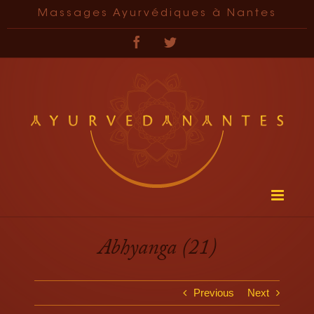
Passer
Massages Ayurvédiques à Nantes
au
contenu
Facebook
Twitter
Abhyanga (21)
Previous
Next