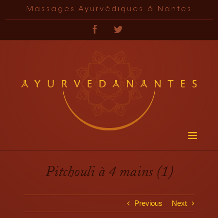
Passer
Massages Ayurvédiques à Nantes
au
contenu
Facebook
Twitter
Pitchouli à 4 mains (1)
Previous
Next