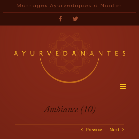
Passer
Massages Ayurvédiques à Nantes
au
contenu
Facebook
Twitter
Ambiance (10)
Previous
Next