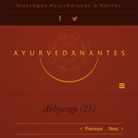
Passer
Massages Ayurvédiques à Nantes
au
contenu
Facebook
Twitter
Abhyanga (25)
Previous
Next