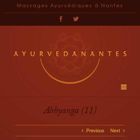
Passer
Massages Ayurvédiques à Nantes
au
contenu
Facebook
Twitter
Abhyanga (11)
Previous
Next